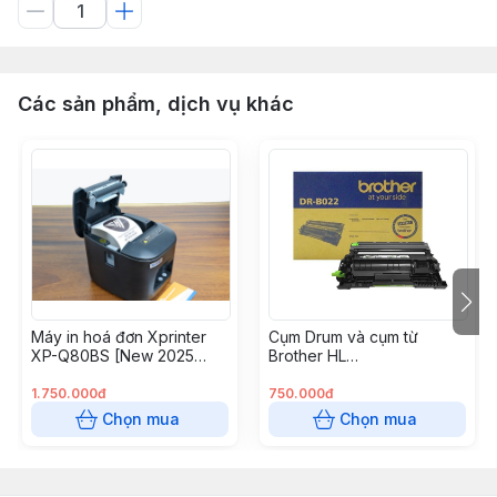
Các sản phẩm, dịch vụ khác
Máy in hoá đơn Xprinter
Cụm Drum và cụm từ
XP-Q80BS [New 2025
Brother HL
USB + LAN]
B2000/B2080dw
(DRB022/B027)
1.750.000đ
750.000đ
Chọn mua
Chọn mua