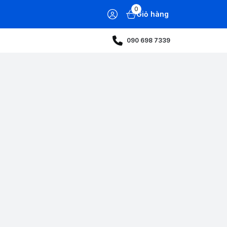
0
Giỏ hàng
090 698 7339