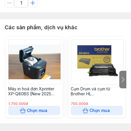
Các sản phẩm, dịch vụ khác
Máy in hoá đơn Xprinter
Cụm Drum và cụm từ
XP-Q80BS [New 2025
Brother HL
USB + LAN]
B2000/B2080dw
(DRB022/B027)
1.750.000đ
750.000đ
Chọn mua
Chọn mua