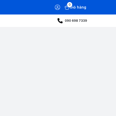
0
Giỏ hàng
090 698 7339