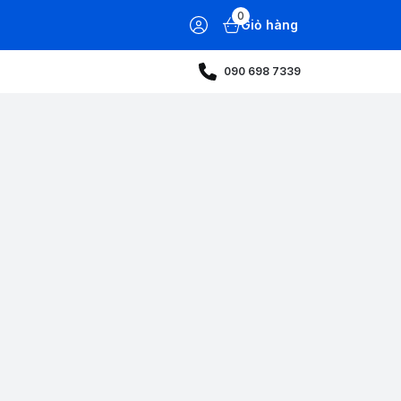
0
Giỏ hàng
090 698 7339