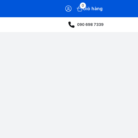
0
Giỏ hàng
090 698 7339