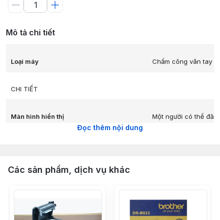
Mô tả chi tiết
Loại máy
Chấm công vân tay +
CHI TIẾT
Màn hình hiển thị
Một người có thể đăng
Đọc thêm nội dung
Bộ nhớ lưu trữ
100.000 IN/OUT.
Các sản phẩm, dịch vụ khác
Cổng kết nối
TCP/IP, USB host, Pa
HIỆU NĂNG