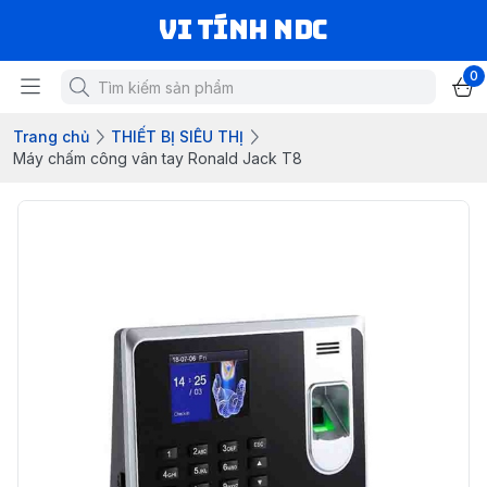
VI TÍNH NDC
0
Trang chủ
THIẾT BỊ SIÊU THỊ
Máy chấm công vân tay Ronald Jack T8