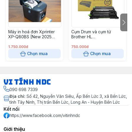
Công suất quản lý
1.000 dấu vân tay + 
Thời gian xác minh
<1s/1lần chấm công
Máy in hoá đơn Xprinter
Cụm Drum và cụm từ
XP-Q80BS [New 2025
Brother HL
CÁC THÔNG SỐ KHÁC
USB + LAN]
B2000/B2080dw
(DRB022/B027)
1.750.000đ
750.000đ
Phù hợp mô hình
Chọn mua
Chọn mua
Từ 5-60 nhân viên
Pin lưu điện
Không
VI TÍNH NDC
- Đầu đọc chống trầy. 
090 698 7339
Địa chỉ
:
Số 42, Nguyễn Văn Siêu, Ấp Bến Lức 3, xã Bến Lức,
- Dữ liệu lưu trong má
tỉnh Tây Ninh, Thị trấn Bến Lức, Long An - Huyện Bến Lức
- Kết nối TCP/IP, USB
Kết nối
https://www.facebook.com/vitinhndc
- Hiển thị tên người s
Tính năng
Giới thiệu
- Môi trường hoạt độn