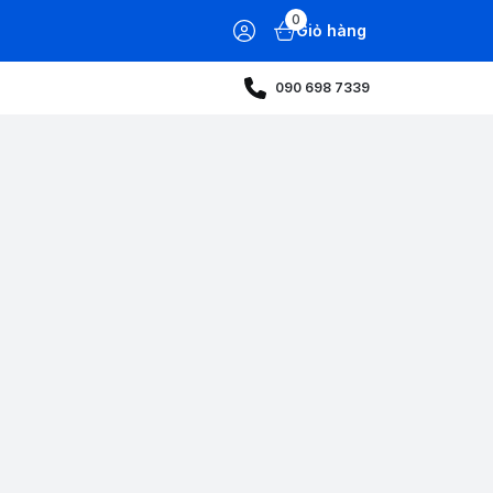
0
Giỏ hàng
090 698 7339