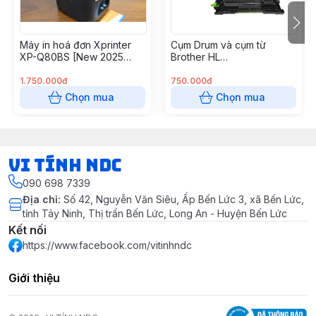
Máy in hoá đơn Xprinter
Cụm Drum và cụm từ
XP-Q80BS [New 2025
Brother HL
USB + LAN]
B2000/B2080dw
(DRB022/B027)
1.750.000đ
750.000đ
Chọn mua
Chọn mua
VI TÍNH NDC
090 698 7339
Địa chỉ
:
Số 42, Nguyễn Văn Siêu, Ấp Bến Lức 3, xã Bến Lức,
tỉnh Tây Ninh, Thị trấn Bến Lức, Long An - Huyện Bến Lức
Kết nối
https://www.facebook.com/vitinhndc
Giới thiệu