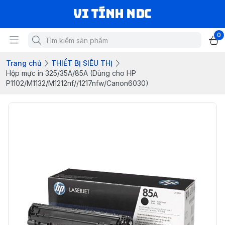
VI TÍNH NDC
0
Trang chủ
THIẾT BỊ SIÊU THỊ
Hộp mực in 325/35A/85A (Dùng cho HP
P1102/M1132/M1212nf//1217nfw/Canon6030)