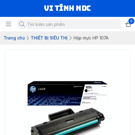
VI TÍNH NDC
0
Trang chủ
THIẾT BỊ SIÊU THỊ
Hộp mực HP 107A