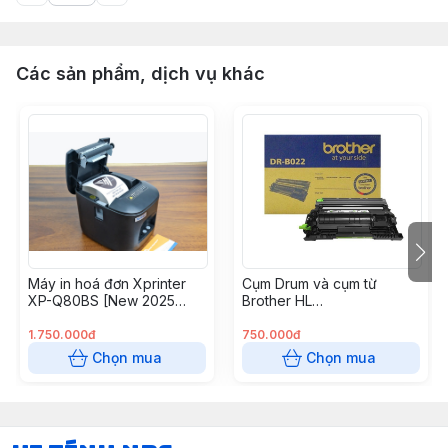
Các sản phẩm, dịch vụ khác
Máy in hoá đơn Xprinter
Cụm Drum và cụm từ
XP-Q80BS [New 2025
Brother HL
USB + LAN]
B2000/B2080dw
(DRB022/B027)
1.750.000đ
750.000đ
Chọn mua
Chọn mua