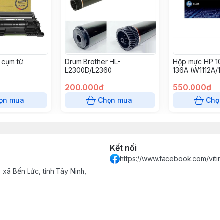
 cụm từ
Drum Brother HL-
Hộp mực HP 1
L2300D/L2360
136A (W1112A/
0dw
7)
200.000đ
550.000đ
ọn mua
Chọn mua
Chọ
Kết nối
https://www.facebook.com/vit
xã Bến Lức, tỉnh Tây Ninh,