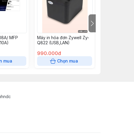
08A/ MFP
Máy in hóa đơn Zywell Zy-
Máy POS Cầm 
110A)
Q822 (USB,LAN)
T5940
990.000đ
0đ
n mua
Chọn mua
Chọn
inhndc