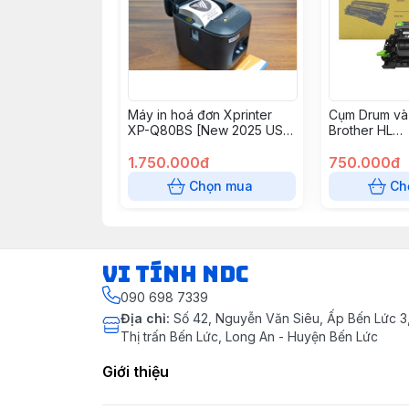
Máy in hoá đơn Xprinter
Cụm Drum và
XP-Q80BS [New 2025 USB
Brother HL
+ LAN]
B2000/B208
1.750.000đ
(DRB022/B02
750.000đ
Chọn mua
Ch
VI TÍNH NDC
090 698 7339
Địa chỉ
:
Số 42, Nguyễn Văn Siêu, Ấp Bến Lức 3, 
Thị trấn Bến Lức, Long An - Huyện Bến Lức
Giới thiệu