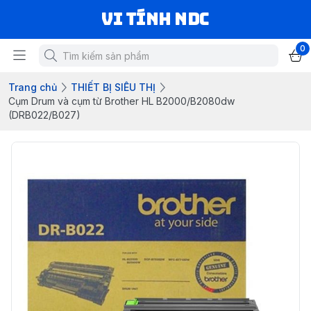
VI TÍNH NDC
0
Trang chủ
THIẾT BỊ SIÊU THỊ
Cụm Drum và cụm từ Brother HL B2000/B2080dw
(DRB022/B027)