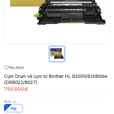
Yêu thích
Cụm Drum và cụm từ Brother HL B2000/B2080dw
(DRB022/B027)
750.000đ
Đơn vị
:
Hộp