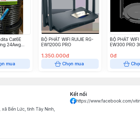
dita Cat6E
BỘ PHÁT WIFI RUIJIE RG-
BỘ PHÁT WIFI 
ờng 24Awg
EW1200G PRO
EW300 PRO 
WIRELESS SM
1.350.000đ
0đ
ọn mua
Chọn mua
Chọ
Kết nối
https://www.facebook.com/vit
xã Bến Lức, tỉnh Tây Ninh,