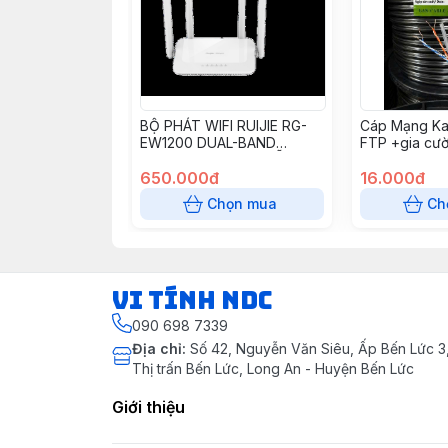
BỘ PHÁT WIFI RUIJIE RG-
Cáp Mạng Ka
EW1200 DUAL-BAND
FTP +gia cư
AC1200 MU-MIMO HỖ TRỢ
305m
MESH
650.000đ
16.000đ
Chọn mua
Ch
VI TÍNH NDC
090 698 7339
Địa chỉ
:
Số 42, Nguyễn Văn Siêu, Ấp Bến Lức 3, 
Thị trấn Bến Lức, Long An - Huyện Bến Lức
Giới thiệu