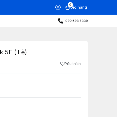
0
Giỏ hàng
090 698 7339
 5E ( Lẻ)
Yêu thích