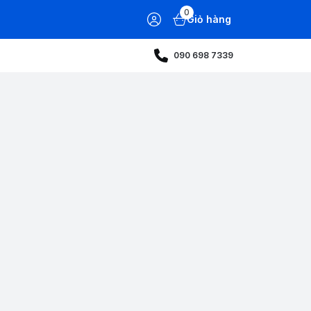
0
Giỏ hàng
090 698 7339