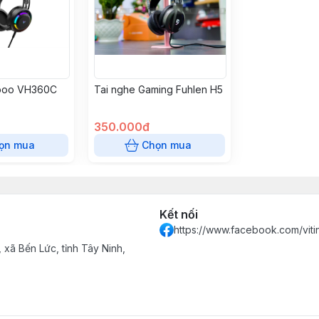
poo VH360C
Tai nghe Gaming Fuhlen H5
350.000đ
ọn mua
Chọn mua
Kết nối
https://www.facebook.com/vit
xã Bến Lức, tỉnh Tây Ninh,