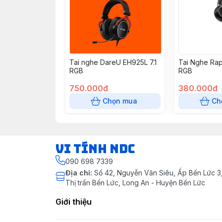
Tai nghe DareU EH925L 7.1
Tai Nghe Ra
RGB
RGB
750.000đ
380.000đ
Chọn mua
Ch
VI TÍNH NDC
090 698 7339
Địa chỉ
:
Số 42, Nguyễn Văn Siêu, Ấp Bến Lức 3, 
Thị trấn Bến Lức, Long An - Huyện Bến Lức
Giới thiệu