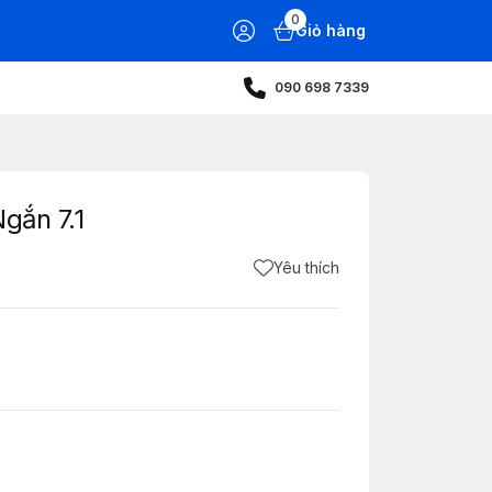
0
Giỏ hàng
090 698 7339
gắn 7.1
Yêu thích