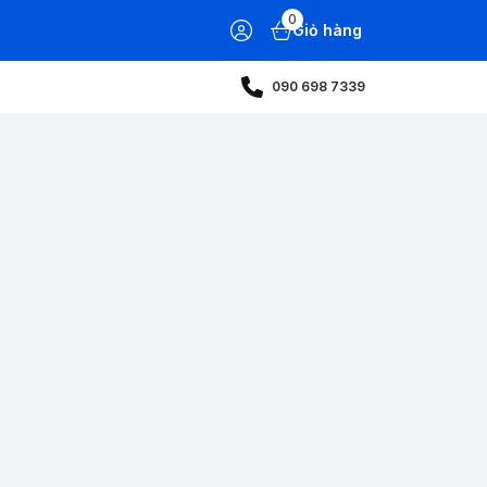
0
Giỏ hàng
090 698 7339