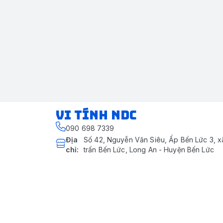
VI TÍNH NDC
090 698 7339
Địa
Số 42, Nguyễn Văn Siêu, Ấp Bến Lức 3, xã
chỉ
:
trấn Bến Lức, Long An - Huyện Bến Lức
Giới thiệu