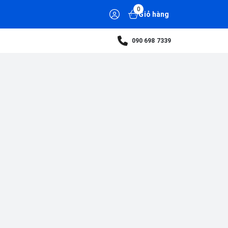
0
Giỏ hàng
090 698 7339