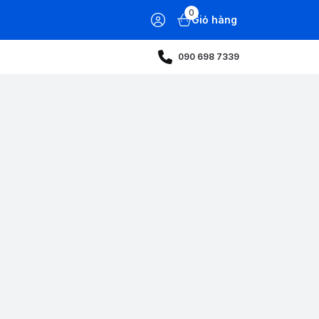
0
Giỏ hàng
090 698 7339