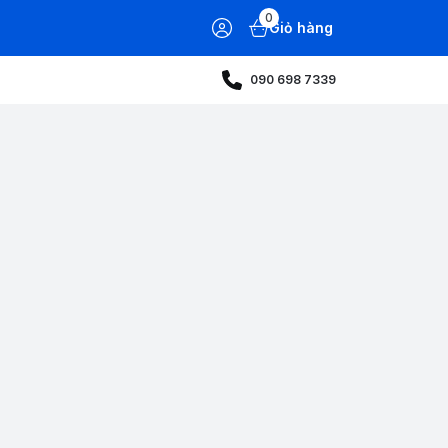
0
Giỏ hàng
090 698 7339