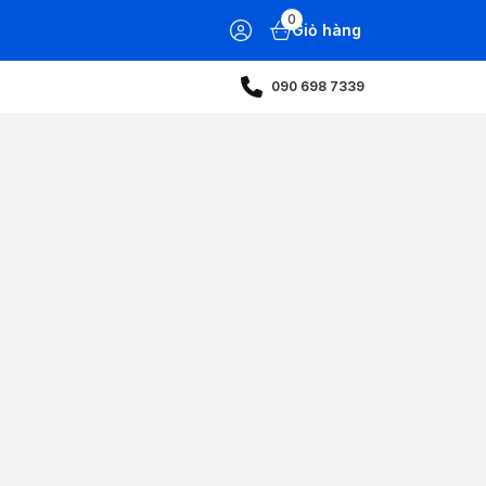
0
Giỏ hàng
090 698 7339