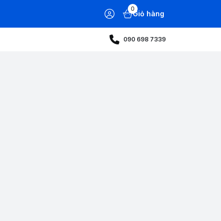
0
Giỏ hàng
090 698 7339