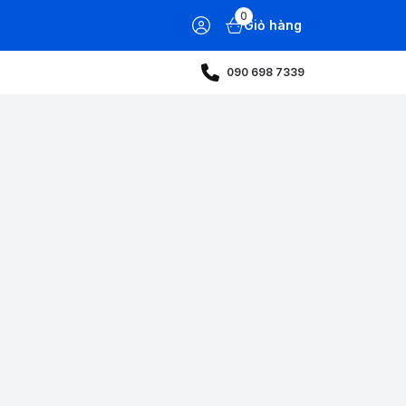
0
Giỏ hàng
090 698 7339