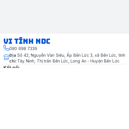
VI TÍNH NDC
090 698 7339
Địa
Số 42, Nguyễn Văn Siêu, Ấp Bến Lức 3, xã Bến Lức, tỉnh
chỉ
:
Tây Ninh, Thị trấn Bến Lức, Long An - Huyện Bến Lức
Kết nối
https://www.facebook.com/vitinhndc
Giới thiệu