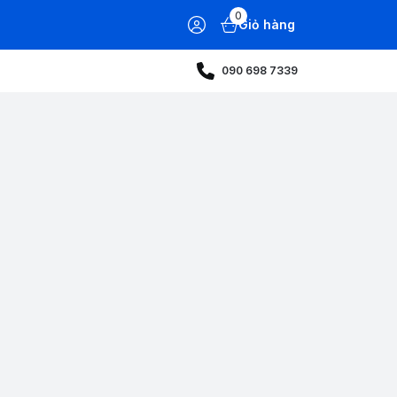
0
Giỏ hàng
090 698 7339