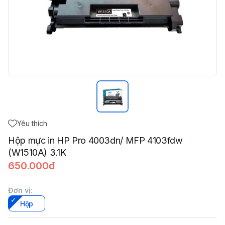
Yêu thích
Hộp mực in HP Pro 4003dn/ MFP 4103fdw
(W1510A) 3.1K
650.000đ
Đơn vị
:
Hộp