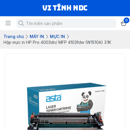
VI TÍNH NDC
0
Trang chủ
MÁY IN
MỰC IN
Hộp mực in HP Pro 4003dn/ MFP 4103fdw (W1510A) 3.1K