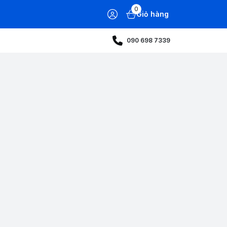
0
Giỏ hàng
090 698 7339