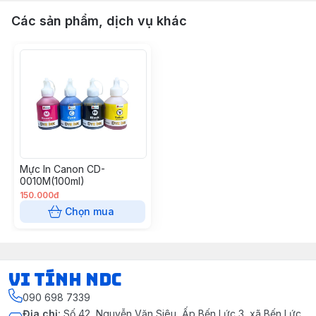
Các sản phẩm, dịch vụ khác
Mực In Canon CD-
0010M(100ml)
150.000đ
Chọn mua
VI TÍNH NDC
090 698 7339
Địa chỉ
:
Số 42, Nguyễn Văn Siêu, Ấp Bến Lức 3, xã Bến Lức,