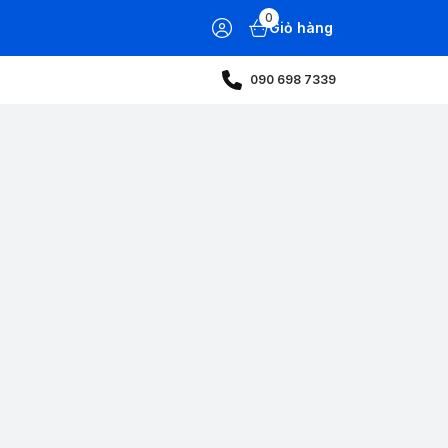
0
Giỏ hàng
090 698 7339