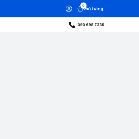
0
Giỏ hàng
090 698 7339