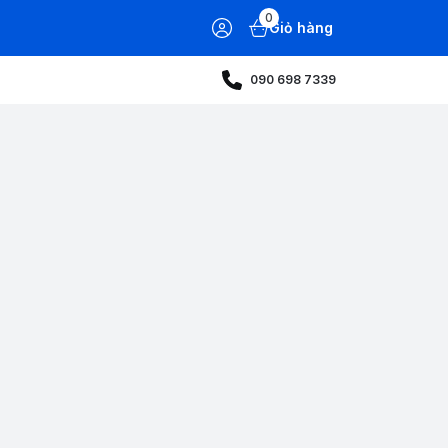
0
Giỏ hàng
090 698 7339