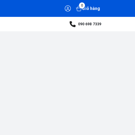
0
Giỏ hàng
090 698 7339