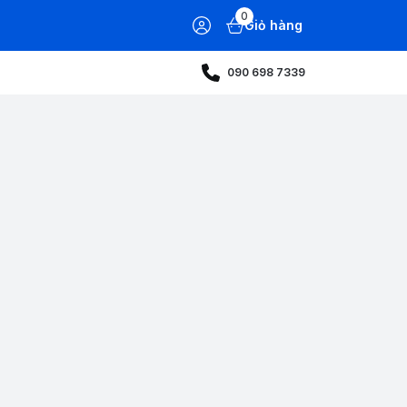
0
Giỏ hàng
090 698 7339