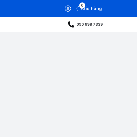
0
Giỏ hàng
090 698 7339