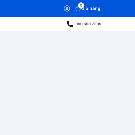
0
Giỏ hàng
090 698 7339