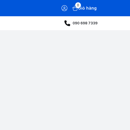
0
Giỏ hàng
090 698 7339