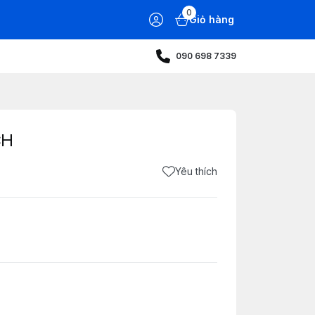
0
Giỏ hàng
090 698 7339
CH
Yêu thích