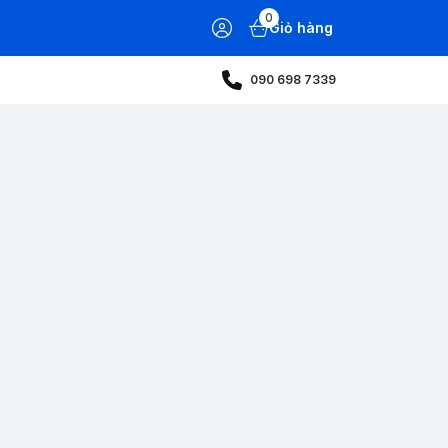
0
Giỏ hàng
090 698 7339