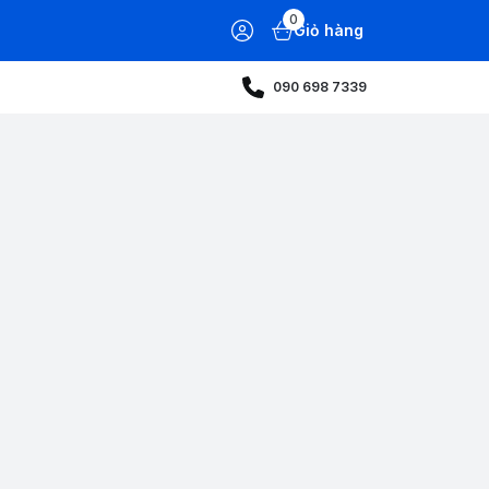
0
Giỏ hàng
090 698 7339