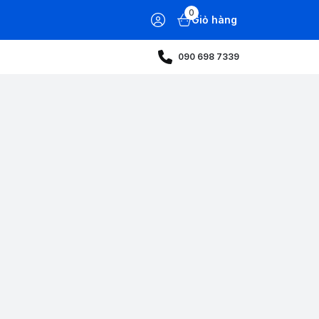
0
Giỏ hàng
090 698 7339