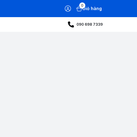
0
Giỏ hàng
090 698 7339