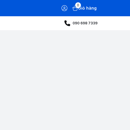
0
Giỏ hàng
090 698 7339