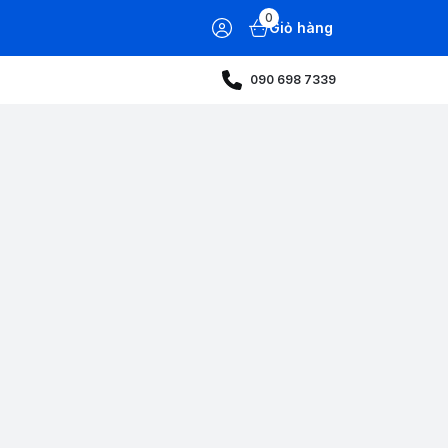
0
Giỏ hàng
090 698 7339