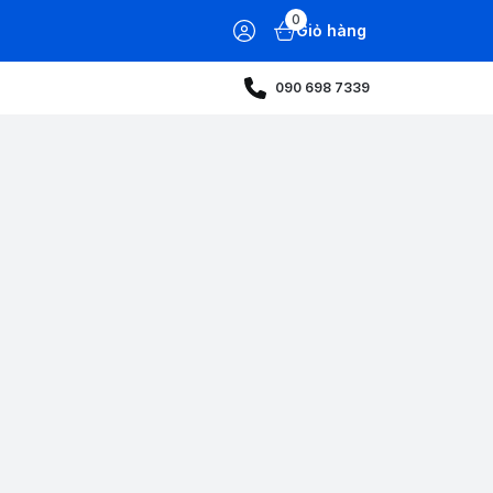
0
Giỏ hàng
090 698 7339