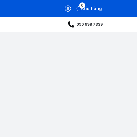
0
Giỏ hàng
090 698 7339