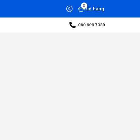
0
Giỏ hàng
090 698 7339