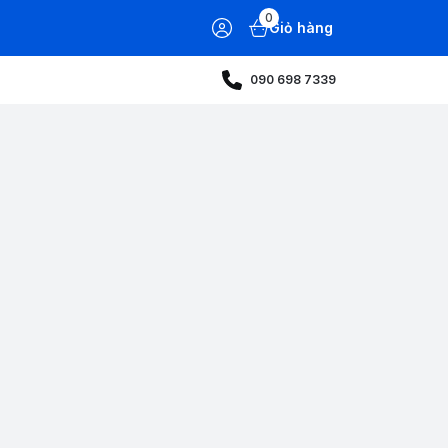
0
Giỏ hàng
090 698 7339