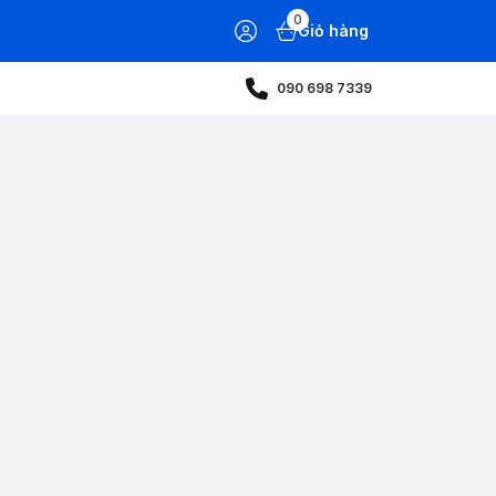
0
Giỏ hàng
090 698 7339