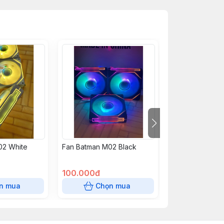
02 White
Fan Batman M02 Black
Fan CPU Intel 
100.000đ
250.000đ
n mua
Chọn mua
Chọn