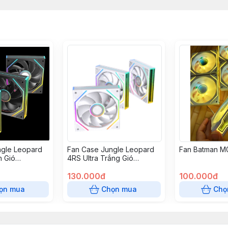
ngle Leopard
Fan Case Jungle Leopard
Fan Batman M
n Gió
4RS Ultra Trắng Gió
Xuôi/Ngược
130.000đ
100.000đ
ọn mua
Chọn mua
Chọ