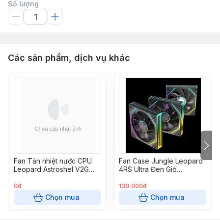
Số lượng
Các sản phẩm, dịch vụ khác
Fan Tản nhiệt nước CPU
Fan Case Jungle Leopard
Leopard Astroshel V2G
4RS Ultra Đen Gió
360 ARGB Black
Xuôi/Ngược
0đ
130.000đ
Chọn mua
Chọn mua