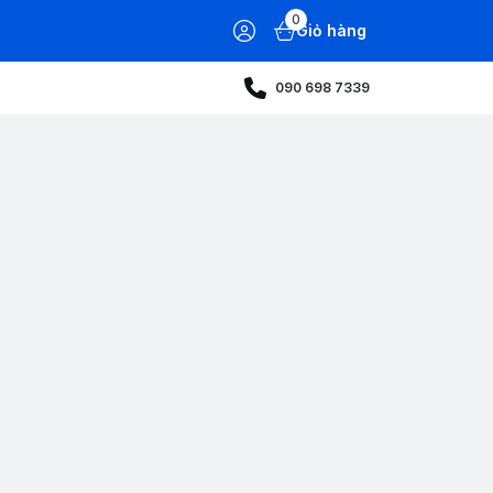
0
Giỏ hàng
090 698 7339